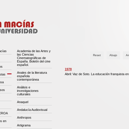
acías
Academia de las Artes y
las Ciencias
Reset
Abajo
Ar
Cinematográficas de
España. Boletín del cine
español.
os
1978
Anales de la literatura
Abril: Vaz de Soto. La educación franquista en
stas
española
contemporánea
nsa
Análisis e
esos
investigaciones
culturales
Anaquel
Andalucía Audiovisual
CEROA
Anthropos
os en
Artigrama