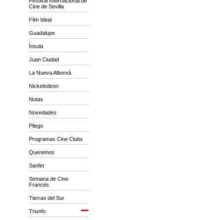
Festival Internacional de
Cine de Sevilla
Film Ideal
Guadalupe
Ínsula
Juan Ciudad
La Nueva Alboreá
Nickelodeon
Notas
Novedades
Pliego
Programas Cine Clubs
Queremos
Sanfer
Semana de Cine
Francés
Tierras del Sur
Triunfo