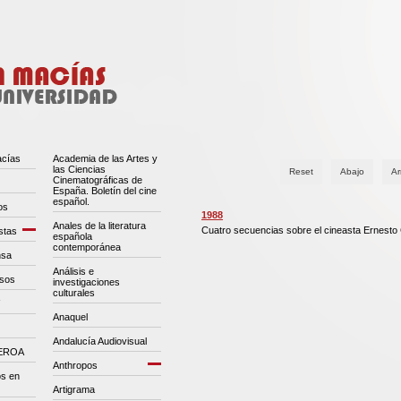
acías
Academia de las Artes y
las Ciencias
Reset
Abajo
Ar
Cinematográficas de
España. Boletín del cine
español.
os
1988
Anales de la literatura
Cuatro secuencias sobre el cineasta Ernesto
stas
española
contemporánea
nsa
Análisis e
esos
investigaciones
culturales
Anaquel
Andalucía Audiovisual
CEROA
Anthropos
os en
Artigrama