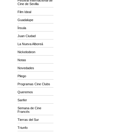
Festival Internacional de
Cine de Sevilla
Film Ideal
Guadalupe
Ínsula
Juan Ciudad
La Nueva Alboreá
Nickelodeon
Notas
Novedades
Pliego
Programas Cine Clubs
Queremos
Sanfer
Semana de Cine
Francés
Tierras del Sur
Triunfo