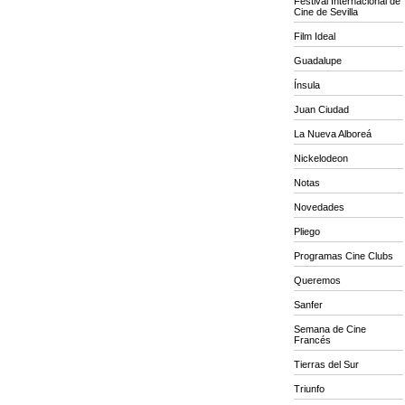
Festival Internacional de
Cine de Sevilla
Film Ideal
Guadalupe
Ínsula
Juan Ciudad
La Nueva Alboreá
Nickelodeon
Notas
Novedades
Pliego
Programas Cine Clubs
Queremos
Sanfer
Semana de Cine
Francés
Tierras del Sur
Triunfo