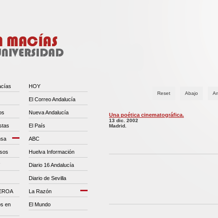
acías
HOY
Reset
Abajo
Ar
El Correo Andalucía
os
Nueva Andalucía
Una poética cinematográfica.
13 dic. 2002
stas
El País
Madrid.
nsa
ABC
esos
Huelva Información
Diario 16 Andalucía
Diario de Sevilla
CEROA
La Razón
os en
El Mundo