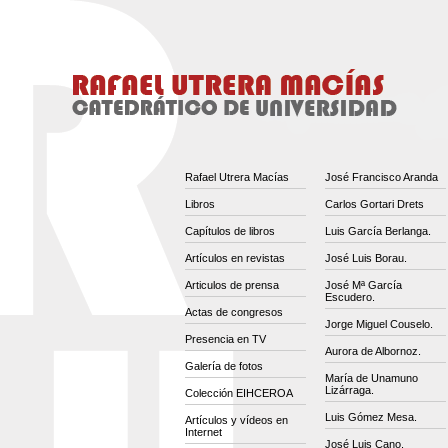
Rafael Utrera Macías
José Francisco Aranda
Libros
Carlos Gortari Drets
Capítulos de libros
Luis García Berlanga.
Artículos en revistas
José Luis Borau.
Articulos de prensa
José Mª García
Escudero.
Actas de congresos
Jorge Miguel Couselo.
Presencia en TV
Aurora de Albornoz.
Galería de fotos
María de Unamuno
Lizárraga.
Colección EIHCEROA
Luis Gómez Mesa.
Artículos y vídeos en
Internet
José Luis Cano.